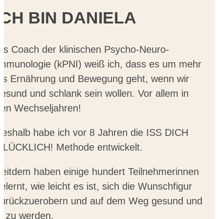
ICH BIN DANIELA
ls Coach der klinischen Psycho-Neuro-
mmunologie (kPNI) weiß ich, dass es um mehr
ls Ernährung und Bewegung geht, wenn wir
esund und schlank sein wollen. Vor allem in
en Wechseljahren!
eshalb habe ich vor 8 Jahren die ISS DICH
LÜCKLICH! Methode entwickelt.
eitdem haben einige hundert Teilnehmerinnen
elernt, wie leicht es ist, sich die Wunschfigur
urückzuerobern und auf dem Weg gesund und
it zu werden.