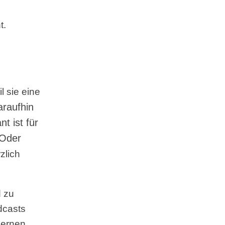
t.
 sie eine
raufhin
t ist für
 Oder
zlich
d zu
dcasts
lernen