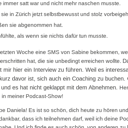
e immer satt war und nicht mehr naschen musste.
ie in Zürich jetzt selbstbewusst und stolz vorbeigeh
ößen sie abgenommen hat.
ühlte, als wenn sie nichts dafür tun musste.
 letzten Woche eine SMS von Sabine bekommen, weil
Da
schritten hat, die sie unbedingt erreichen wollte.
 mir hier ein Interview zu führen. Weil es interessan
 kurz davor ist, sich auch ein Coaching zu buchen.
t und es hat nicht geklappt mit dem Abnehmen.
Her
e in meiner Podcast-Show!
e Daniela! Es ist so schön, dich heute zu hören un
dankbar, dass ich teilnehmen darf, weil ich deine Po
 habe. Und ich finde es auch schön, von anderen zu 