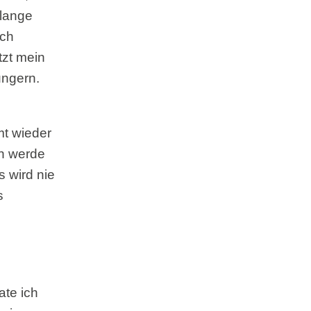
 lange
och
tzt mein
ungern.
mt wieder
ch werde
 wird nie
s
ate ich