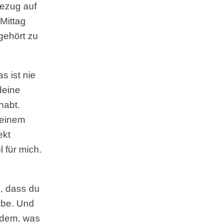
Bezug auf
Mittag
gehört zu
s ist nie
deine
habt.
 einem
ekt
 für mich.
n, dass du
ebe. Und
s dem, was