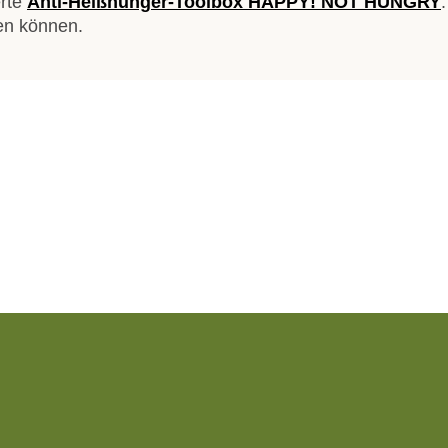
erte
Anti-Heißhunger-Toolbox HAPPY! NOT HUNGRY
en können.