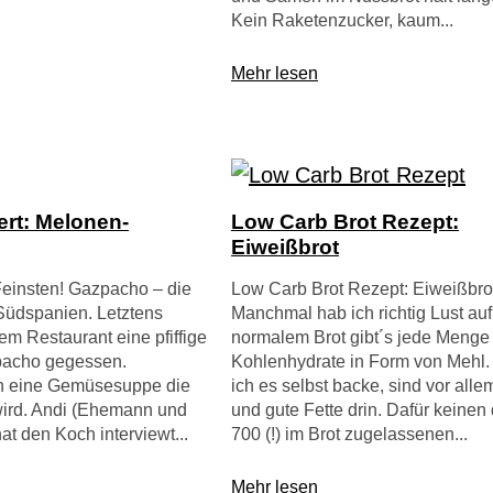
Kein Raketenzucker, kaum...
Mehr lesen
iert: Melonen-
Low Carb Brot Rezept:
Eiweißbrot
einsten! Gazpacho – die
Low Carb Brot Rezept: Eiweißbro
 Südspanien. Letztens
Manchmal hab ich richtig Lust auf 
em Restaurant eine pfiffige
normalem Brot gibt´s jede Menge
acho gegessen.
Kohlenhydrate in Form von Mehl
in eine Gemüsesuppe die
ich es selbst backe, sind vor all
 wird. Andi (Ehemann und
und gute Fette drin. Dafür keinen
at den Koch interviewt...
700 (!) im Brot zugelassenen...
Mehr lesen