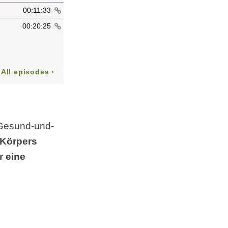
 Gesund-und-
 Körpers
r eine