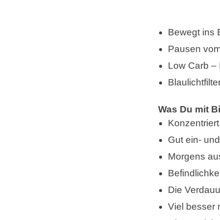
Bewegt ins 
Pausen vom
Low Carb – 
Blaulichtfilter
Was Du mit B
Konzentrier
Gut ein- un
Morgens au
Befindlichk
Die Verdauu
Viel besser