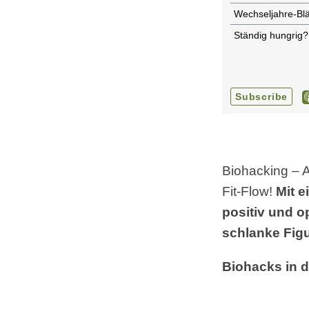
Biohacking – 
Fit-Flow!
Mit e
positiv und o
schlanke Figu
Biohacks in d