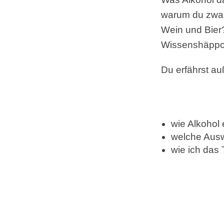
warum du zwar 
Wein und Bier?
Wissenshäppc
Du erfährst a
wie Alkohol 
welche Ausw
​wie ich da