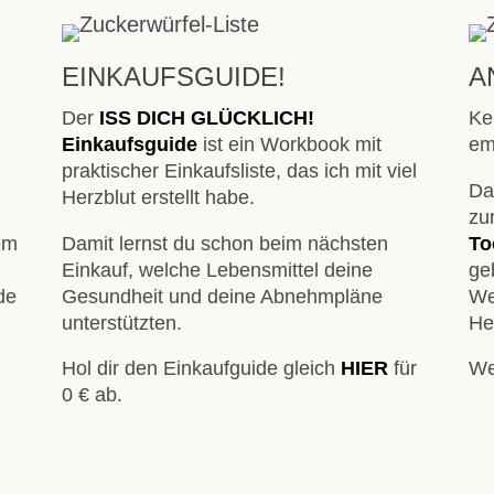
EINKAUFSGUIDE!
A
Der
ISS DICH GLÜCKLICH!
Ke
Einkaufsguide
ist ein Workbook mit
em
praktischer Einkaufsliste, das ich mit viel
Da
Herzblut erstellt habe.
zu
nem
Damit lernst du schon beim nächsten
To
Einkauf, welche Lebensmittel deine
geb
de
Gesundheit und deine Abnehmpläne
We
unterstützten.
He
Hol dir den Einkaufguide gleich
HIER
für
We
0 € ab.