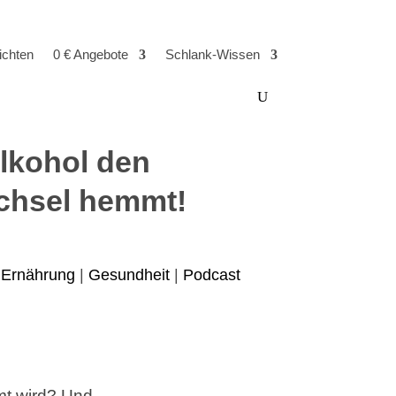
ichten
0 € Angebote
Schlank-Wissen
lkohol den
echsel hemmt!
|
Ernährung
|
Gesundheit
|
Podcast
mt wird? Und