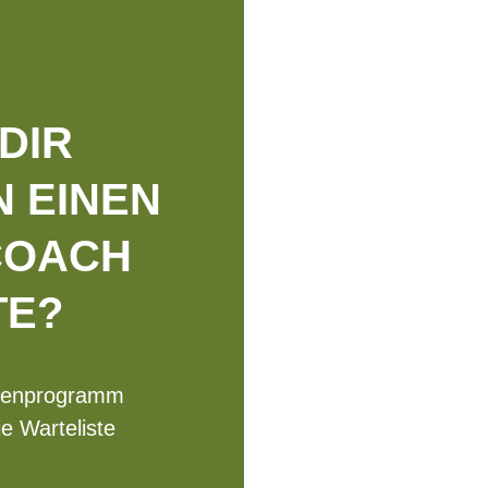
DIR
 EINEN
COACH
TE?
penprogramm
ie Warteliste