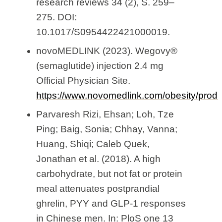
research reviews 34 (2), S. 259–
275. DOI:
10.1017/S0954422421000019.
novoMEDLINK (2023). Wegovy®
(semaglutide) injection 2.4 mg
Official Physician Site.
https://www.novomedlink.com/obesity/produ
Parvaresh Rizi, Ehsan; Loh, Tze
Ping; Baig, Sonia; Chhay, Vanna;
Huang, Shiqi; Caleb Quek,
Jonathan et al. (2018). A high
carbohydrate, but not fat or protein
meal attenuates postprandial
ghrelin, PYY and GLP-1 responses
in Chinese men. In: PloS one 13