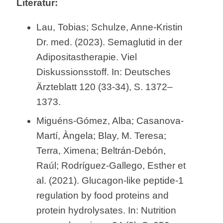
Literatur:
Lau, Tobias; Schulze, Anne-Kristin
Dr. med. (2023). Semaglutid in der
Adipositastherapie. Viel
Diskussionsstoff. In: Deutsches
Ärzteblatt 120 (33-34), S. 1372–
1373.
Miguéns-Gómez, Alba; Casanova-
Martí, Àngela; Blay, M. Teresa;
Terra, Ximena; Beltrán-Debón,
Raúl; Rodríguez-Gallego, Esther et
al. (2021). Glucagon-like peptide-1
regulation by food proteins and
protein hydrolysates. In: Nutrition