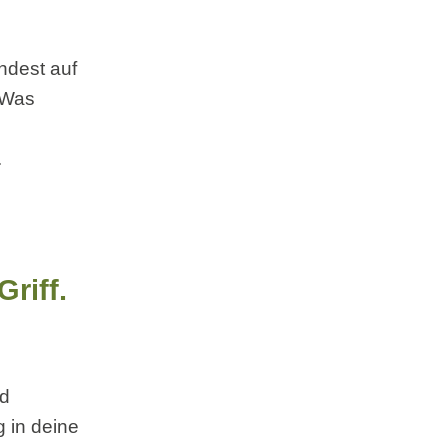
ndest auf
. Was
n
.
Griff.
nd
g in deine