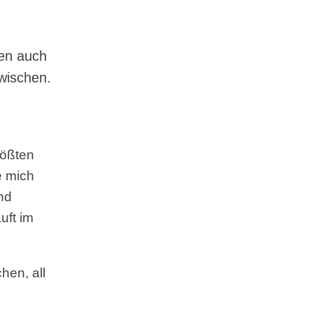
men auch
wischen.
rößten
e mich
nd
uft im
hen, all