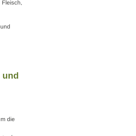
 Fleisch,
 und
t und
um die