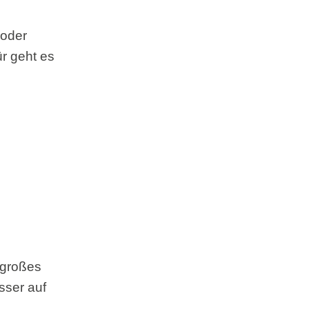
 oder
r geht es
 großes
sser auf