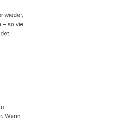
r wieder,
 – so viel
det.
em
er. Wenn