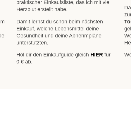
praktischer Einkaufsliste, das ich mit viel
Da
Herzblut erstellt habe.
zu
nem
Damit lernst du schon beim nächsten
To
Einkauf, welche Lebensmittel deine
geb
de
Gesundheit und deine Abnehmpläne
We
unterstützten.
He
Hol dir den Einkaufguide gleich
HIER
für
We
0 € ab.