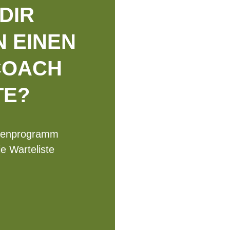
DIR
 EINEN
COACH
TE?
penprogramm
ie Warteliste