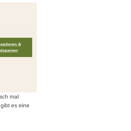
zeptieren &
ntsperren
fach mal
gibt es eine